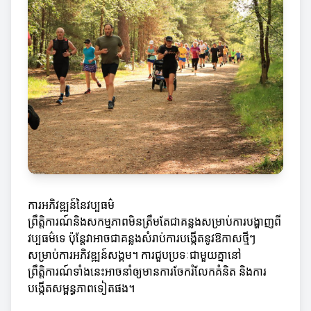
ការអភិវឌ្ឍន៍នៃវប្បធម៌
ព្រឹត្តិការណ៍និងសកម្មភាពមិនត្រឹមតែជាគន្លងសម្រាប់ការបង្ហាញពី
វប្បធម៌ទេ ប៉ុន្តែវាអាចជាគន្លងសំរាប់ការបង្កើតនូវឱកាសថ្មីៗ
សម្រាប់ការអភិវឌ្ឍន៍សង្គម។ ការជួបប្រទៈជាមួយគ្នានៅ
ព្រឹត្តិការណ៍ទាំងនេះអាចនាំឲ្យមានការចែករំលែកគំនិត និងការ
បង្កើតសម្ពន្ធភាពទៀតផង។