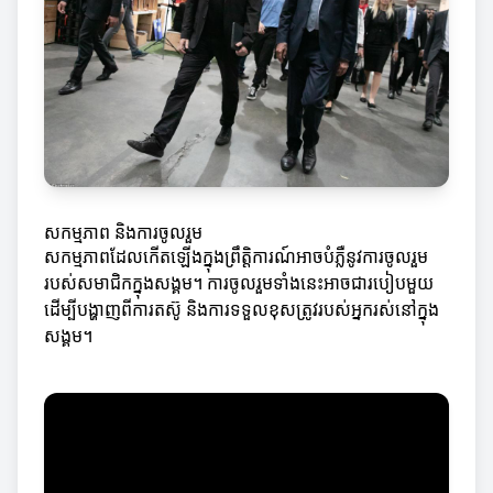
សកម្មភាព និងការចូលរួម
សកម្មភាពដែលកើតឡើងក្នុងព្រឹត្តិការណ៍អាចបំភ្លឺនូវការចូលរួម
របស់សមាជិកក្នុងសង្គម។ ការចូលរួមទាំងនេះអាចជារបៀបមួយ
ដើម្បីបង្ហាញពីការតស៊ូ និងការទទួលខុសត្រូវរបស់អ្នករស់នៅក្នុង
សង្គម។