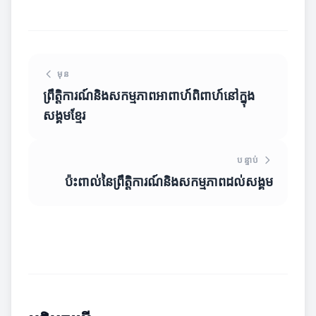
មុន
ព្រឹត្តិការណ៍និងសកម្មភាពអាពាហ៍ពិពាហ៍នៅក្នុង
សង្គមខ្មែរ
បន្ទាប់
ប៉ះពាល់នៃព្រឹត្តិការណ៍និងសកម្មភាពដល់សង្គម