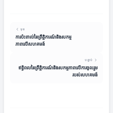
មុន
ការប៉ះពាល់នៃព្រឹត្តិការណ៍និងសកម្ម
ភាពលើសហគមន៍
បន្ទាប់
ឥទ្ធិពលនៃព្រឹត្តិការណ៍និងសកម្មភាពលើការចូលរួម
របស់សហគមន៍