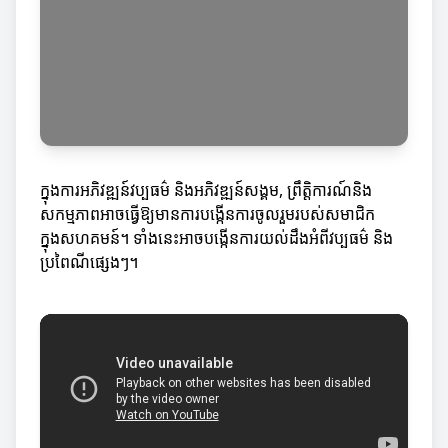
ក្នុងការអភិវឌ្ឍន៍វប្បធម៌ និងអភិវឌ្ឍន៍សង្គម, ព្រឹត្តិការណ៍និង
សកម្មភាពអាចធ្វើឱ្យមានការបង្កើនការចូលរួមរបស់សមាជិក
ក្នុងសហគមន៍។ ទាំងនេះអាចបង្កើនការយល់ដឹងអំពីវប្បធម៌ និង
ប្រពៃណីផ្សេងៗ។