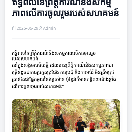
ឥទ្ធិពលនៃព្រឹត្តិការណ៍និងសកម្ម
ភាពលើការចូលរួមរបស់សហគមន៍
2026-06-29
Admin
ឥទ្ធិពលនៃព្រឹត្តិការណ៍និងសកម្មភាពលើការចូលរួម
របស់សហគមន៍
នៅក្នុងសង្គមសម័យថ្មី ដេលមានព្រឹត្តិការណ៍និងសកម្មភាពជា
ច្រើនដូចជាការប្រកួតប្រជែង ការប្រជុំ និងការអប់រំ មិនត្រឹមត្រូវ
គ្រាន់តែជាផ្នែកមួយនៃវប្បធម៌ទេ ប៉ុន្តែវាក៏មានឥទ្ធិពលយ៉ាងខ្លាំង
លើការចូលរួមរបស់សហគមន៍។