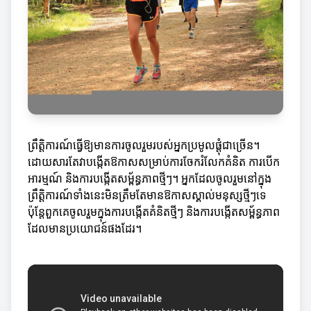
ព្រឹត្តិការណ៍ធ្វើឱ្យមានការចូលរួមរបស់អ្នកប្រមូលផ្ដុំជាច្រើន។
ដោយសារតែវាបង្កើតឱកាសសម្រាប់ការចែករំលែកគំនិត ការបើក
អារម្មណ៍ និងការបង្កើតសម្ព័ន្ធភាពថ្មីៗ។ អ្នកដែលចូលរួមនៅក្នុង
ព្រឹត្តិការណ៍ទាំងនេះមិនត្រឹមតែមានឱកាសស្គាល់មនុស្សថ្មីៗទេ
ប៉ុន្តែពួកគេចូលរួមក្នុងការបង្កើតគំនិតថ្មីៗ និងការបង្កើតសម្ព័ន្ធភាព
ដែលមានប្រយោជន៍ផងដែរ។