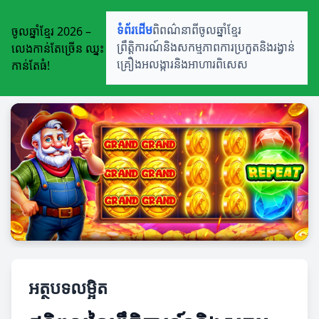
ចូលឆ្នាំខ្មែរ 2026 –
ទំព័រដើម
ពិពណ៌នាពីចូលឆ្នាំខ្មែរ
លេងកាន់តែច្រើន ឈ្នះ
ព្រឹត្តិការណ៍និងសកម្មភាព
ការប្រកួតនិងរង្វាន់
កាន់តែធំ!
គ្រឿងអលង្ការនិងអាហារពិសេស
អត្ថបទលម្អិត