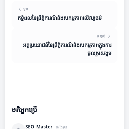
មុន
ឥទ្ធិពលនៃព្រឹត្តិការណ៍និងសកម្មភាពលើវប្បធម៌
បន្ទាប់
អត្ថប្រយោជន៍នៃព្រឹត្តិការណ៍និងសកម្មភាពក្នុងការ
ចូលរួមសង្គម
មតិអ្នកប្រើ
SEO_Master
៣ ថ្ងៃមុន