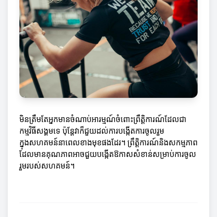
មិនត្រឹមតែអ្នកមានចំណាប់អារម្មណ៍ចំពោះព្រឹត្តិការណ៍ដែលជា
កម្មវិធីសង្គមទេ ប៉ុន្តែវាក៏ជួយដល់ការបង្កើតការចូលរួម
ក្នុងសហគមន៍នាពេលខាងមុខផងដែរ។ ព្រឹត្តិការណ៍និងសកម្មភាព
ដែលមានគុណភាពអាចជួយបង្កើតឱកាសសំខាន់សម្រាប់ការចូល
រួមរបស់សហគមន៍។