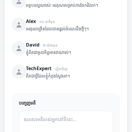
អត្ថបទល្អណាស់! អរគុណសម្រាប់ការចែករំលែក។
Alex
១០ នាទីមុន
អរគុណច្រើនដែលបានផ្តល់ចំណេះដឹងថ្មីៗ។
David
២ ម៉ោងមុន
ខ្ញុំពិតជាចូលចិត្តអានវាណាស់។
TechExpert
ម្សិលមិញ
ពិតជាអ្វីដែលខ្ញុំកំពុងស្វែងរក។
បញ្ចេញមតិ