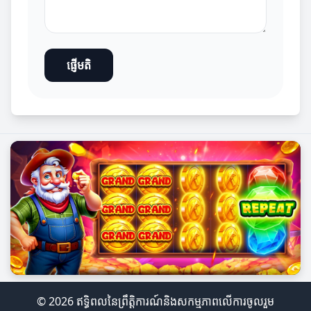
ផ្ញើមតិ
© 2026 ឥទ្ធិពលនៃព្រឹត្តិការណ៍និងសកម្មភាពលើការចូលរួម