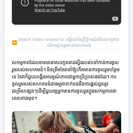
Watch Video related to: ឥទ្ធិពលនៃព្រឹត្តិការណ៍និងសកម្មភាព
▶
លើការចូលរួមរបស់សហគមន៍
សកម្មភាពដែលមានមនោសញ្ចេតនាដល្វីងរបស់ទៅកាន់ការចូល
រួមរបស់សហគមន៍។ មិនត្រឹមតែវានាំឱ្យកើតមានការចូលរួមបន្ថែម
ទេ តែវាក៏ជួយបង្កើនអារម្មណ៍ភាពជាអ្នកប្រើប្រាស់ផងដែរ។ ការ
ចូលរួមរបស់សហគមន៍ជាធម្មតាទាក់ទងនឹងការផ្តល់ជូននូវ
ជម្រើសផ្សេងៗដើម្បីជួយឲ្យអ្នកមានការចូលរួមក្នុងសកម្មភាពនា
ពេលខាងមុខ។