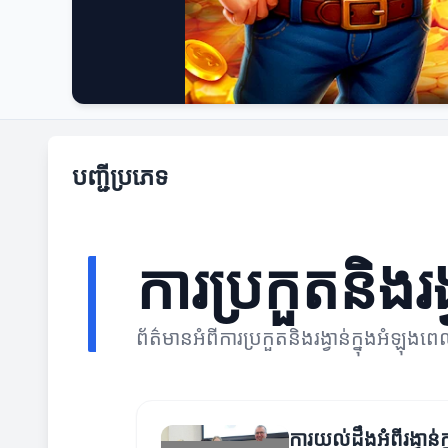
បញ្ជីប្រភេទ
ការប្រកួតនិងរង្
ព័ត៌មានអំពីការប្រកួតនិងរង្វាន់ក្នុងអំឡុងពេ
ការយល់ដឹងអំពីរង្វាន់ក