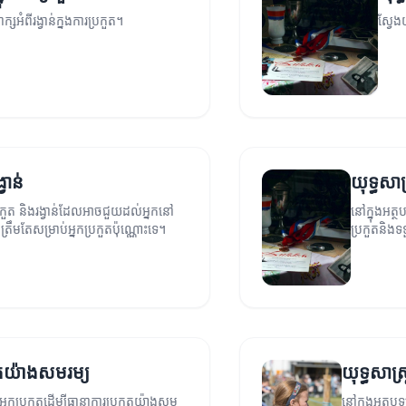
ក្សអំពីរង្វាន់ក្នងការប្រកួត។
ស្វែង
វាន់
យុទ្ធសាស
្រកួត និងរង្វាន់ដែលអាចជួយដល់អ្នកនៅ
នៅក្នុងអត្ថ
ត្រឹមតែសម្រាប់អ្នកប្រកួតប៉ុណ្ណោះទេ។
ប្រកួតនិងទ
កួតយ៉ាងសមរម្យ
យុទ្ធសាស្ត
អ្នកប្រកួតដើម្បីធានាការប្រកួតយ៉ាងសម
នៅក្នុងអត្ថប