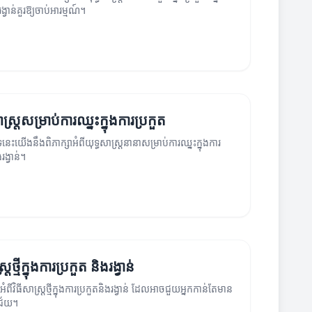
វាន់គួរឱ្យចាប់អារម្មណ៍។
ាស្ត្រសម្រាប់ការឈ្នះក្នុងការប្រកួត
បទនេះយើងនឹងពិភាក្សាអំពីយុទ្ធសាស្ត្រនានាសម្រាប់ការឈ្នះក្នុងការ
រង្វាន់។
ត្រថ្មីក្នុងការប្រកួត និងរង្វាន់
ពីវិធីសាស្ត្រថ្មីក្នុងការប្រកួតនិងរង្វាន់ ដែលអាចជួយអ្នកកាន់តែមាន
ជ័យ។