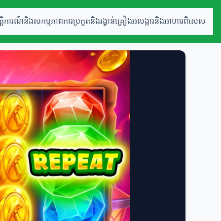
រឹត្តិការណ៍និងសកម្មភាព
ការប្រកួតនិងរង្វាន់
គ្រឿងអលង្ការនិងអាហារពិសេស