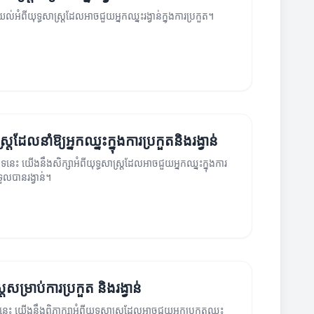
យល់អំពីយុទ្ធសាស្ត្រដែលអាចជួយអ្នកឈ្នះរង្វាន់ក្នុងការប្រកួត។
្ត្រដែលនាំឱ្យអ្នកឈ្នះក្នុងការប្រកួតនិងរង្វាន់
បទនេះ យើងនឹងសិក្សាអំពីយុទ្ធសាស្ត្រដែលអាចជួយអ្នកឈ្នះក្នុងការ
ទួលបានរង្វាន់។
្រសម្រាប់ការប្រកួត និងរង្វាន់
ទនេះ យើងនឹងពិភាក្សាអំពីយុទ្ធសាស្ត្រដែលអាចជួយអ្នកប្រកួតឈ្នះ