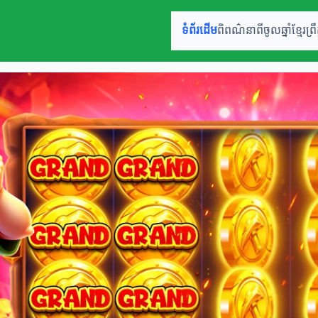
ទំព័រដើម
ពិពណ៌នាពីចូលឆ្នាំខ្មែរ
ព្