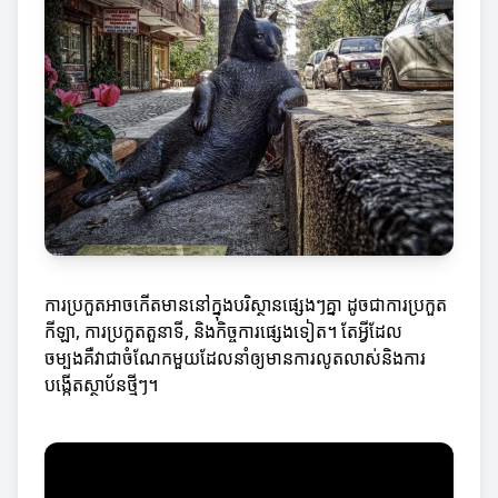
ការប្រកួតអាចកើតមាននៅក្នុងបរិស្ថានផ្សេងៗគ្នា ដូចជាការប្រកួត
កីឡា, ការប្រកួតតួនាទី, និងកិច្ចការផ្សេងទៀត។ តែអ្វីដែល
ចម្បងគឺវាជាចំណែកមួយដែលនាំឲ្យមានការលូតលាស់និងការ
បង្កើតស្ថាប័នថ្មីៗ។