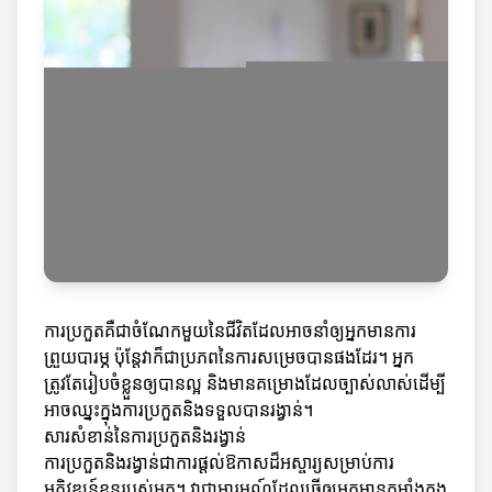
ការប្រកួតគឺជាចំណែកមួយនៃជីវិតដែលអាចនាំឲ្យអ្នកមានការ
ព្រួយបារម្ភ ប៉ុន្តែវាក៏ជាប្រភពនៃការសម្រេចបានផងដែរ។ អ្នក
ត្រូវតែរៀបចំខ្លួនឲ្យបានល្អ និងមានគម្រោងដែលច្បាស់លាស់ដើម្បី
អាចឈ្នះក្នុងការប្រកួតនិងទទួលបានរង្វាន់។
សារសំខាន់នៃការប្រកួតនិងរង្វាន់
ការប្រកួតនិងរង្វាន់ជាការផ្តល់ឱកាសដ៏អស្ចារ្យសម្រាប់ការ
អភិវឌ្ឍន៍ខ្លួនរបស់អ្នក។ វាជាអារម្មណ៍ដែលធ្វើឲ្យអ្នកមានកម្លាំងក្នុង