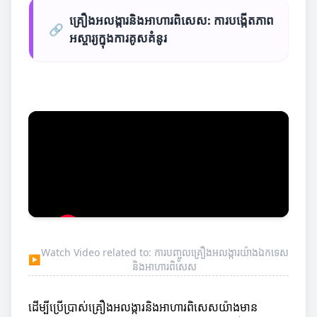
គ្រឿងអលង្ការនិងអាហារពិសេស: ការបង្កើតភាព
🔗
អស្ចារ្យក្នុងការគូសគំនូរ
Watch Video related to: ការបញ្ចូលគ្រឿងអលង្ការយ៉ាងឯកទេស
▶
និងអាហារពិសេស
ដើម្បីប្រើប្រាស់គ្រឿងអលង្ការនិងអាហារពិសេសយ៉ាងមាន