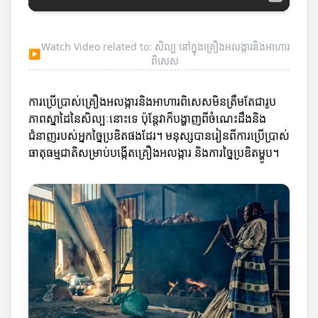
Watch Video related to: សិល្បៈនៅក្នុងគ្រឿងអលង្ការនិងអាហារ
▶
ពិសេស
ការប្រើប្រាស់គ្រឿងអលង្ការនិងអាហារពិសេសមិនត្រឹមតែជារូប
ភាពស្នាដៃនៃសិល្បៈនោះទេ ប៉ុន្តែវាក៏បង្ហាញពីចំណេះដឹងនិង
ជំនាញរបស់អ្នកច្នៃប្រឌិតផងដែរ។ មនុស្សបានរៀនពីការប្រើប្រាស់
ធាតុធម្មជាតិសម្រាប់បង្កើតគ្រឿងអលង្ការ និងការច្នៃប្រឌិតម្ហូប។