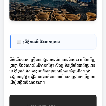
📰
ព្រឹត្តិការណ៍និងសកម្មភាព
ពីកំណើតរបស់គ្រឿងអលង្ការមកដល់អាហារពិសេស យើងឃើញ
ប្រាជ្ញា និងចំណេះដឹងដ៏មានតម្លៃ។ សិល្បៈមិនត្រឹមតែជាពីរប្រភេទ
ទេ ប៉ុន្តែវាក៏ជាការបង្ហាញពីភាពខុសគ្នានិងភាពច្នៃប្រឌិត។ ក្នុង
សង្គមសព្វថ្ងៃ គ្រឿងអលង្ការនិងអាហារពិសេសត្រូវបានប្រើប្រាស់
ដើម្បីបង្កើតសំណង់នានា។