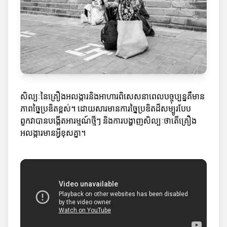
សិល្បៈនៃគ្រឿងអលង្ការនិងអាហារពិសេសនាពេលបច្ចុប្បន្នគឺមាន
ភាពច្នៃប្រឌិតខ្ពស់។ ដោយសារមានការច្នៃប្រឌិតដ៏សម្បូរបែប
ពួកវាបានបង្កើតអារម្មណ៍ថ្មីៗ និងការបង្ហាញសិល្បៈថាតើគ្រឿង
អលង្ការមានអ្វីខុសគ្នា។