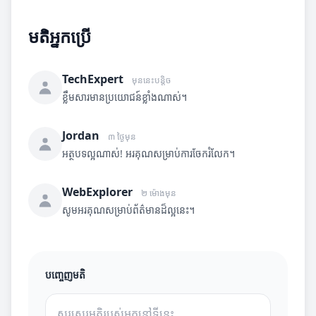
មតិអ្នកប្រើ
TechExpert
មុននេះបន្តិច
ខ្លឹមសារមានប្រយោជន៍ខ្លាំងណាស់។
Jordan
៣ ថ្ងៃមុន
អត្ថបទល្អណាស់! អរគុណសម្រាប់ការចែករំលែក។
WebExplorer
២ ម៉ោងមុន
សូមអរគុណសម្រាប់ព័ត៌មានដ៏ល្អនេះ។
បញ្ចេញមតិ