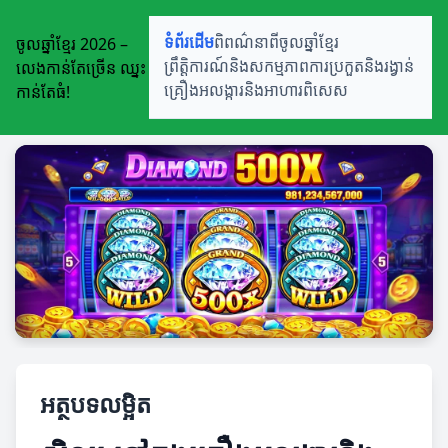
ចូលឆ្នាំខ្មែរ 2026 –
ទំព័រដើម
ពិពណ៌នាពីចូលឆ្នាំខ្មែរ
លេងកាន់តែច្រើន ឈ្នះ
ព្រឹត្តិការណ៍និងសកម្មភាព
ការប្រកួតនិងរង្វាន់
កាន់តែធំ!
គ្រឿងអលង្ការនិងអាហារពិសេស
អត្ថបទលម្អិត