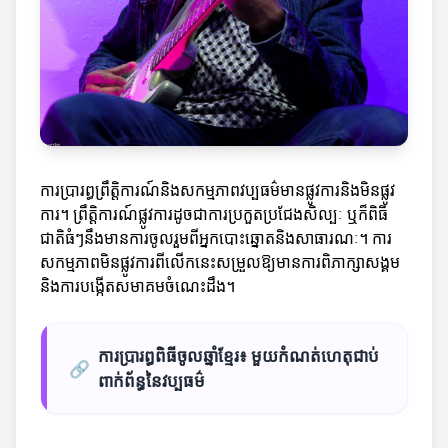
ការប្រារព្ធព្រឹត្តិការណ៍និងសកម្មភាពវប្បធម៌មានផ្លូវការនិងមិនផ្លូវ
ការ។ ព្រឹត្តិការណ៍ផ្លូវការដូចជាការប្រកួតប្រជែងសិល្បៈ ឬក៏ពិធី
ជាតិធំៗនឹងមានការចូលរួមពីអ្នកបោះឆ្នោតនិងសាធារណៈ។ ការ
សកម្មភាពមិនផ្លូវការពីលើកនេះសម្រួលឱ្យមានការពិភាក្សាសង្គម
និងការបង្កើតសមាគមចំណេះដឹង។
ការប្រារព្ធពិធីចូលឆ្នាំខ្មែរ៖ មួយកំណត់ហេតុជាប់
🔗
ពាក់ព័ន្ធនៃវប្បធម៌