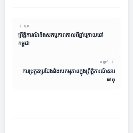
មុន
ព្រឹត្តិការណ៍និងសកម្មភាពកាលពីឆ្នាំក្រោយនៅ
កម្ពុជា
បន្ទាប់
ការប្រកួតប្រជែងនិងសកម្មភាពក្នុងព្រឹត្តិការណ៍សារ
ធាតុ