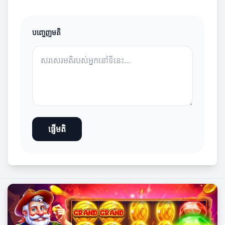
បញ្ចេញមតិ
ផ្ញើមតិ