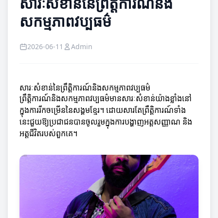
សារៈសំខាន់នៃព្រឹត្តិការណ៍និង
សកម្មភាពវប្បធម៌
2026-06-11
Admin
សារៈសំខាន់នៃព្រឹត្តិការណ៍និងសកម្មភាពវប្បធម៌
ព្រឹត្តិការណ៍និងសកម្មភាពវប្បធម៌មានសារៈសំខាន់យ៉ាងខ្លាំងនៅ
ក្នុងការរីកចម្រើននៃសង្គមខ្មែរ។ ដោយសារតែព្រឹត្តិការណ៍ទាំង
នេះជួយឱ្យប្រជាជនបានចូលរួមក្នុងការបង្ហាញអត្តសញ្ញាណ និង
អត្តជីវិតរបស់ពួកគេ។