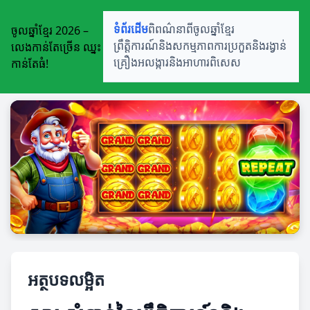
ចូលឆ្នាំខ្មែរ 2026 –
ទំព័រដើម
ពិពណ៌នាពីចូលឆ្នាំខ្មែរ
លេងកាន់តែច្រើន ឈ្នះ
ព្រឹត្តិការណ៍និងសកម្មភាព
ការប្រកួតនិងរង្វាន់
កាន់តែធំ!
គ្រឿងអលង្ការនិងអាហារពិសេស
អត្ថបទលម្អិត