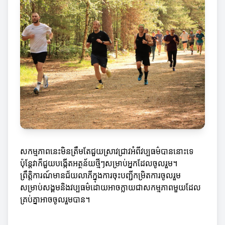
សកម្មភាពនេះមិនត្រឹមតែជួយស្រាវជ្រាវអំពីវប្បធម៌បាននោះទេ
ប៉ុន្តែវាក៏ជួយបង្កើតអត្ថន័យថ្មីៗសម្រាប់អ្នកដែលចូលរួម។
ព្រឹត្តិការណ៍មានជ័យលាភីក្នុងការចុះបញ្ជីកម្រិតការចូលរួម
សម្រាប់សង្គមនិងវប្បធម៌ដោយអាចក្លាយជាសកម្មភាពមួយដែល
គ្រប់គ្នាអាចចូលរួមបាន។