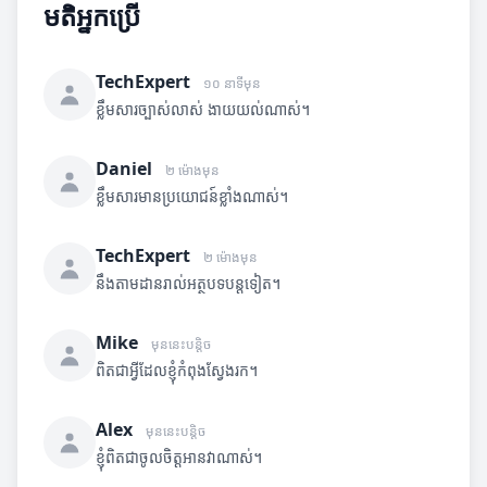
មតិអ្នកប្រើ
TechExpert
១០ នាទីមុន
ខ្លឹមសារច្បាស់លាស់ ងាយយល់ណាស់។
Daniel
២ ម៉ោងមុន
ខ្លឹមសារមានប្រយោជន៍ខ្លាំងណាស់។
TechExpert
២ ម៉ោងមុន
នឹងតាមដានរាល់អត្ថបទបន្តទៀត។
Mike
មុននេះបន្តិច
ពិតជាអ្វីដែលខ្ញុំកំពុងស្វែងរក។
Alex
មុននេះបន្តិច
ខ្ញុំពិតជាចូលចិត្តអានវាណាស់។