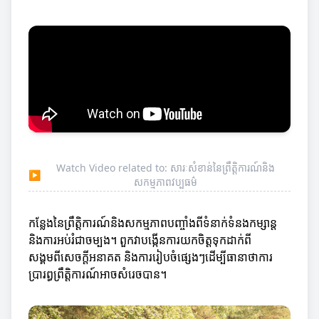
Watch Video related to: សារៈសំខាន់នៃព្រឹត្តិការណ៍និង
▶
សកម្មភាពវប្បធម៌
កន្លែងនៃព្រឹត្តិការណ៍និងសកម្មភាពបញ្ចាំងពីទំនាក់ទំនងកម្សាន្ត
និងការអប់រំជាចម្បង។ ពួកវាបង្កើនការយកចិត្តទុកដាក់ពី
សង្គមពីសេចក្តីអនាគត និងការរៀបចំផ្សេងៗដើម្បីធានាថាការ
ប្រារព្ធព្រឹត្តិការណ៍អាចសំរេចបាន។