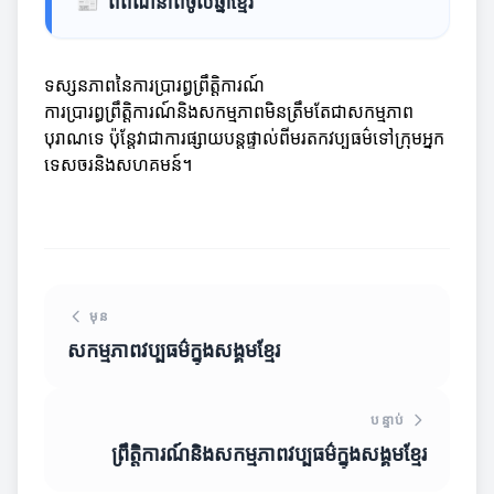
📰
ពិពណ៌នាពីចូលឆ្នាំខ្មែរ
ទស្សនភាពនៃការប្រារព្ធព្រឹត្តិការណ៍
ការប្រារព្ធព្រឹត្តិការណ៍និងសកម្មភាពមិនត្រឹមតែជាសកម្មភាព
បុរាណទេ ប៉ុន្តែវាជាការផ្សាយបន្តផ្ទាល់ពីមរតកវប្បធម៌ទៅក្រុមអ្នក
ទេសចរនិងសហគមន៍។
មុន
សកម្មភាពវប្បធម៌ក្នុងសង្គមខ្មែរ
បន្ទាប់
ព្រឹត្តិការណ៍និងសកម្មភាពវប្បធម៌ក្នុងសង្គមខ្មែរ