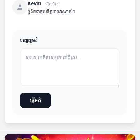
Kevin
ម្សិលមិញ
ខ្ញុំពិតជាចូលចិត្តអានវាណាស់។
បញ្ចេញមតិ
ផ្ញើមតិ