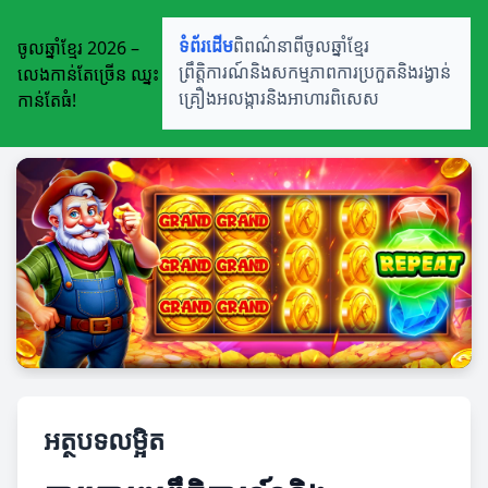
ចូលឆ្នាំខ្មែរ 2026 –
ទំព័រដើម
ពិពណ៌នាពីចូលឆ្នាំខ្មែរ
លេងកាន់តែច្រើន ឈ្នះ
ព្រឹត្តិការណ៍និងសកម្មភាព
ការប្រកួតនិងរង្វាន់
កាន់តែធំ!
គ្រឿងអលង្ការនិងអាហារពិសេស
អត្ថបទលម្អិត