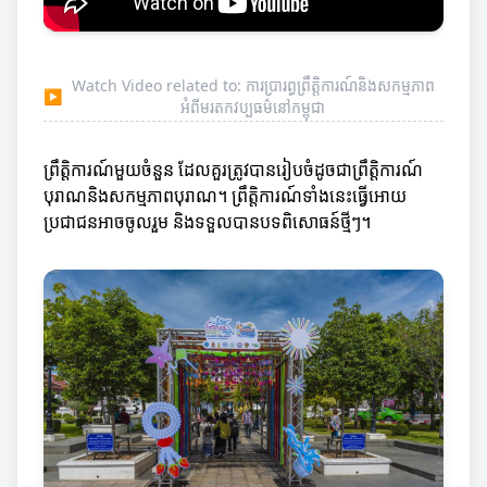
Watch Video related to: ការប្រារព្ធព្រឹត្តិការណ៍និងសកម្មភាព
▶
អំពីមរតកវប្បធម៌នៅកម្ពុជា
ព្រឹត្តិការណ៍មួយចំនួន ដែលគួរត្រូវបានរៀបចំដូចជាព្រឹត្តិការណ៍
បុរាណនិងសកម្មភាពបុរាណ។ ព្រឹត្តិការណ៍ទាំងនេះធ្វើអោយ
ប្រជាជនអាចចូលរួម និងទទួលបានបទពិសោធន៍ថ្មីៗ។