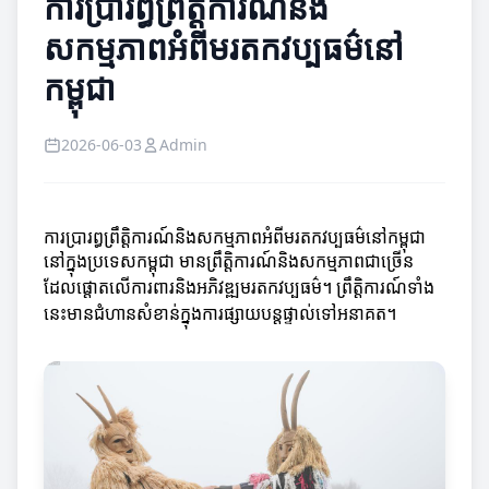
ការប្រារព្ធព្រឹត្តិការណ៍និង
សកម្មភាពអំពីមរតកវប្បធម៌នៅ
កម្ពុជា
2026-06-03
Admin
ការប្រារព្ធព្រឹត្តិការណ៍និងសកម្មភាពអំពីមរតកវប្បធម៌នៅកម្ពុជា
នៅក្នុងប្រទេសកម្ពុជា មានព្រឹត្តិការណ៍និងសកម្មភាពជាច្រើន
ដែលផ្តោតលើការពារនិងអភិវឌ្ឍមរតកវប្បធម៌។ ព្រឹត្តិការណ៍ទាំង
នេះមានជំហានសំខាន់ក្នុងការផ្សាយបន្តផ្ទាល់ទៅអនាគត។