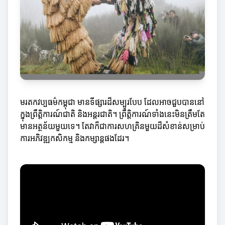
មរតកវប្បធម៌កម្ពុជា មានទីផ្សារដ៏សម្បូរបែប ដែលអាចជួបបាននៅ
ក្នុងព្រឹត្តិការណ៍ជាតិ និងអន្តរជាតិ។ ព្រឹត្តិការណ៍ទាំងនេះមិនត្រឹមតែ
មានអត្ថន័យមួយទេ។ តែវាក៏ជាការសហគ្រិនមួយដ៏សំខាន់សម្រាប់
ការអភិវឌ្ឍកសិកម្ម និងកម្សាន្តផងដែរ។