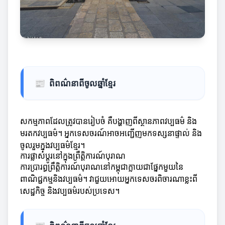
📰
ពិពណ៌នាពីចូលឆ្នាំខ្មែរ
សកម្មភាពដែលត្រូវបានរៀបចំ គឺបង្ហាញពីស្ថានភាពវប្បធម៌ និង
មរតកវប្បធម៌។ អ្នកទេសចរណ៍អាចអញ្ជើញមកទស្សនាផ្ទាល់ និង
ចូលរួមក្នុងវប្បធម៌ខ្មែរ។
ការផ្លាស់ប្តូរនៅក្នុងព្រឹត្តិការណ៍បុរាណ
ការប្រារព្ធព្រឹត្តិការណ៍បុរាណនៅកម្ពុជាក្លាយជាផ្នែកមួយនៃ
ពាណិជ្ជកម្មនិងវប្បធម៌។ វាជួយអោយអ្នកទេសចរពិចារណាខ្លះពី
សេដ្ឋកិច្ច និងវប្បធម៌របស់ប្រទេស។