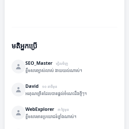
មតិអ្នកប្រើ
SEO_Master
ម្សិលមិញ
ខ្លឹមសារច្បាស់លាស់ ងាយយល់ណាស់។
David
១០ នាទីមុន
អរគុណច្រើនដែលបានផ្តល់ចំណេះដឹងថ្មីៗ។
WebExplorer
៣ ថ្ងៃមុន
ខ្លឹមសារមានប្រយោជន៍ខ្លាំងណាស់។