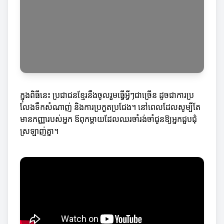
ក្នុងពិធីនេះ ប្រជាជនខ្មែរនឹងចូលរួមធ្វើអ្វីៗជាច្រើន ដូចជាការប្រ
លែងទឹកសំណាញ់ និងការប្រកួតប្រជែង។ នៅពេលដែលសូម្បីតែ
មានកញ្ញារបស់អ្នក ឪពុកម្តាយដែលឈរចាំរង់ចាំជូនឱ្យអ្នកជួបជុំ
ស្រឡាញ់គ្នា។