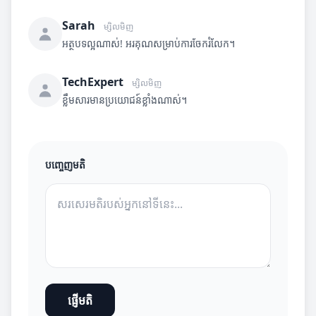
Sarah
ម្សិលមិញ
អត្ថបទល្អណាស់! អរគុណសម្រាប់ការចែករំលែក។
TechExpert
ម្សិលមិញ
ខ្លឹមសារមានប្រយោជន៍ខ្លាំងណាស់។
បញ្ចេញមតិ
ផ្ញើមតិ