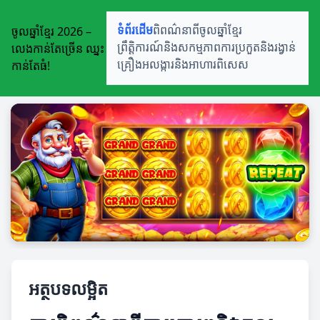
ចូលឆ្នាំខ្មែរ 2026 –
ទំព័រដើម
ពិពណ៌នាពីចូលឆ្នាំខ្មែរ
លេងកាន់តែច្រើន ឈ្នះ
ព្រឹត្តិការណ៍និងសកម្មភាព
ការប្រកួតនិងរង្វាន់
កាន់តែធំ!
គ្រឿងអលង្ការនិងអាហារពិសេស
អត្ថបទលម្អិត