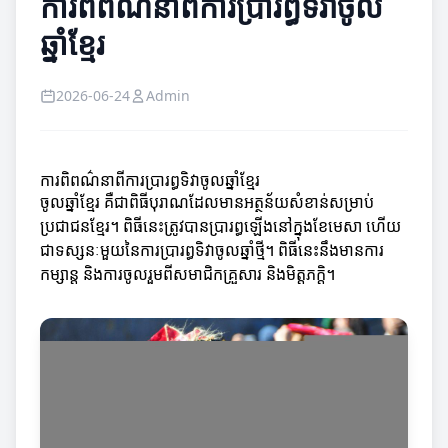
ការពិពណ៌នាពីការប្រារព្ធទិវាចូល
ឆ្នាំខ្មែរ
2026-06-24
Admin
ការពិពណ៌នាពីការប្រារព្ធទិវាចូលឆ្នាំខ្មែរ
ចូលឆ្នាំខ្មែរ គឺជាពិធីបុរាណដែលមានអត្ថន័យសំខាន់សម្រាប់
ប្រជាជនខ្មែរ។ ពិធីនេះត្រូវបានប្រារព្ធឡើងនៅក្នុងខែមេសា ហើយ
ជាទស្សនៈមួយនៃការប្រារព្ធទិវាចូលឆ្នាំថ្មី។ ពិធីនេះនឹងមានការ
កម្សាន្ត និងការចូលរួមពីសមាជិកគ្រួសារ និងមិត្តភក្តិ។