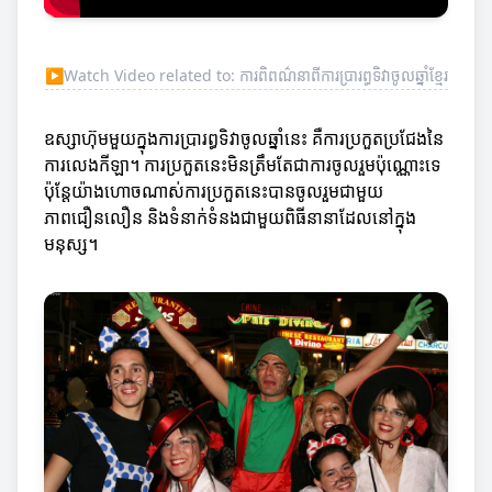
▶
Watch Video related to: ការពិពណ៌នាពីការប្រារព្ធទិវាចូលឆ្នាំខ្មែរ
ឧស្សាហ៊ុមមួយក្នុងការប្រារព្ធទិវាចូលឆ្នាំនេះ គឺការប្រកួតប្រជែងនៃ
ការលេងកីឡា។ ការប្រកួតនេះមិនត្រឹមតែជាការចូលរួមប៉ុណ្ណោះទេ
ប៉ុន្តែយ៉ាងហោចណាស់ការប្រកួតនេះបានចូលរួមជាមួយ
ភាពជឿនលឿន និងទំនាក់ទំនងជាមួយពិធីនានាដែលនៅក្នុង
មនុស្ស។