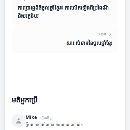
ការប្រារព្ធពិធីចូលឆ្នាំខ្មែរ៖ ការលើកឡើងពីប្រពៃណី
និងអត្ថន័យ
បន្ទាប់
សារៈសំខាន់នៃចូលឆ្នាំខ្មែរ
មតិអ្នកប្រើ
Mike
ម្សិលមិញ
ខ្លឹមសារច្បាស់លាស់ ងាយយល់ណាស់។