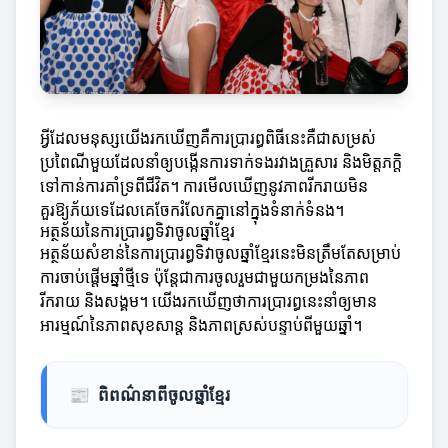
អ្វីដែលមនុស្សយើងរកឃើញគឺការប្រារព្ធពិធីនេះគឺជាសម្រស់
ប្រពៃណីមួយដែលនាំឲ្យបង្កើនការទាក់ទងរវាងគ្រួសារ និងមិត្តភក្តិ
ទៅកាន់ការគាំទ្រពីជីវិត។ ការមើលឃើញនូវភាពរីករាយមិន
គួរឱ្យភ័យទេដែលគេចែករំលែកគ្នានៅក្នុងទំនាក់ទំនង។
អត្ថន័យនៃការប្រារព្ធទិវាចូលឆ្នាំខ្មែរ
អត្ថន័យសំខាន់នៃការប្រារព្ធទិវាចូលឆ្នាំខ្មែរនេះមិនត្រឹមតែសម្រាប់
ការចាប់ផ្តើមឆ្នាំថ្មីទេ ប៉ុន្តែជាការចូលរួមជាមួយកម្រងនៃភាព
រីករាយ និងសង្គម។ យើងរកឃើញថាការប្រារព្ធនេះនាំឲ្យមាន
អារម្មណ៍នៃភាពសុខសាន្ត និងភាពស្រស់បន្ទាប់ពីមួយឆ្នាំ។
📰
ពិពណ៌នាពីចូលឆ្នាំខ្មែរ