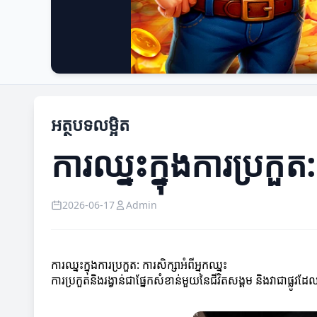
អត្ថបទលម្អិត
ការឈ្នះក្នុងការប្រកួត:
2026-06-17
Admin
ការឈ្នះក្នុងការប្រកួត: ការសិក្សាអំពីអ្នកឈ្នះ
ការប្រកួតនិងរង្វាន់ជាផ្នែកសំខាន់មួយនៃជីវិតសង្គម និងវាជាផ្លូ