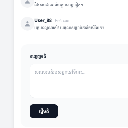
នឹងតាមដានរាល់អត្ថបទបន្តទៀត។
User_88
២ ម៉ោងមុន
អត្ថបទល្អណាស់! អរគុណសម្រាប់ការចែករំលែក។
បញ្ចេញមតិ
ផ្ញើមតិ