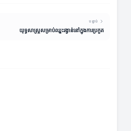
បន្ទាប់
យុទ្ធសាស្ត្រសម្រាប់ឈ្នះរង្វាន់នៅក្នុងការប្រកួត