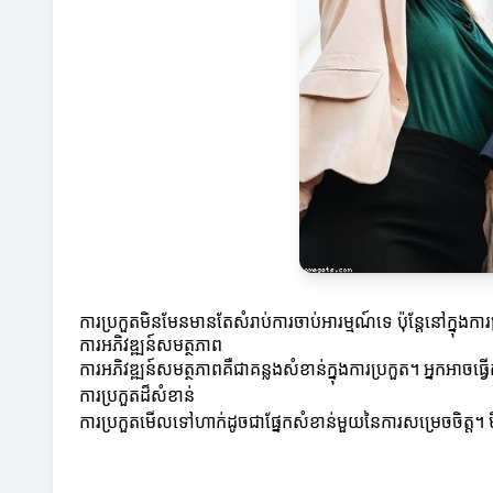
ការប្រកួតមិនមែនមានតែសំរាប់ការចាប់អារម្មណ៍ទេ ប៉ុន្តែនៅក្នុងក
ការអភិវឌ្ឍន៍សមត្ថភាព
ការអភិវឌ្ឍន៍សមត្ថភាពគឺជាគន្លងសំខាន់ក្នុងការប្រកួត។ អ្នកអាចធ
ការប្រកួតដ៏សំខាន់
ការប្រកួតមើលទៅហាក់ដូចជាផ្នែកសំខាន់មួយនៃការសម្រេចចិត្ត។ 