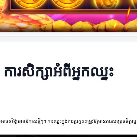
 ការសិក្សាអំពីអ្នកឈ្នះ
វដែលអាចនាំឱ្យមានឱកាសថ្មីៗ។ ការឈ្នះក្នុងការប្រកួតតម្រូវឱ្យមានការសម្រេចច